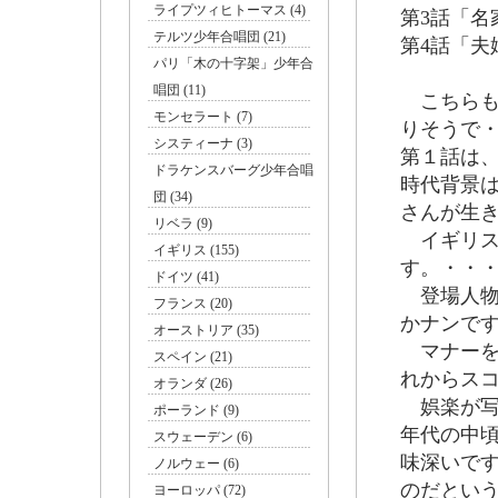
ライプツィヒトーマス (4)
第3話「名家の
テルツ少年合唱団 (21)
第4話「夫婦の秘
パリ「木の十字架」少年合
唱団 (11)
こちらも
モンセラート (7)
りそうで
システィーナ (3)
第１話は
ドラケンスバーグ少年合唱
時代背景は
団 (34)
さんが生
リベラ (9)
イギリス
イギリス (155)
す。・・
ドイツ (41)
登場人物
フランス (20)
かナンで
オーストリア (35)
マナーを
スペイン (21)
れからス
オランダ (26)
娯楽が写実
ポーランド (9)
年代の中
スウェーデン (6)
味深いで
ノルウェー (6)
のだとい
ヨーロッパ (72)