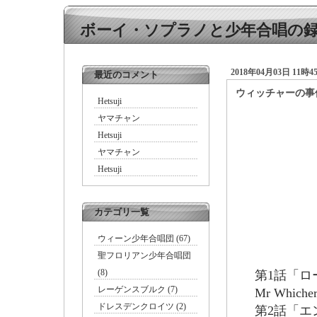
ボーイ・ソプラノと少年合唱の
2018年04月03日 11時4
最近のコメント
ウィッチャーの事件
Hetsuji
ヤマチャン
Hetsuji
ヤマチャン
Hetsuji
カテゴリ一覧
ウィーン少年合唱団 (67)
聖フロリアン少年合唱団
(8)
第1話「ロード
レーゲンスブルク (7)
Mr Whiche
ドレスデンクロイツ (2)
第2話「エンジ