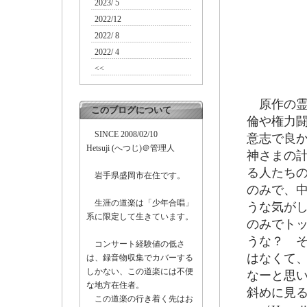
2023/ 5
2022/12
2022/ 8
2022/ 4
<<
原作の霊
このブログについて
倫や権力
SINCE 2008/02/10
意志で良
Hetsuji (へつじ)＠管理人
神さまの
る人たち
岩手県盛岡市在住です。
のみで、
生涯の道楽は「少年合唱」
うな気が
系に限定して生きています。
のみでト
うな？ 
コンサート経験値の低さ
はなくて
は、録音物収集でカバーする
しかない、この道楽には不便
なーと思
な地方在住者。
斜めに見
この道楽の行き着く先はお