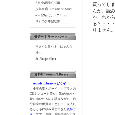
R KNABENCHOR
買ってし
少年合唱 Escolanía del Santu
んが、読
ario 聖域（サンクチュア
か、わか
リ）の少年聖歌隊
る？・・
りません
最近のトラックバック
マタイとヨハネ にゃんだ
様へ
St. Philip's Choir
資料HP sounds’Library
sounds’Libraryへどうぞ
少年合唱とボーイ・ソプラノの
CDやレコード等を、気が向いた
時に向いたものを聴きながら、自
分自身の鑑賞メモとして、友人た
ちとともに積み重ねてきた
資料サ
イト
です。直接、合唱団やソリス