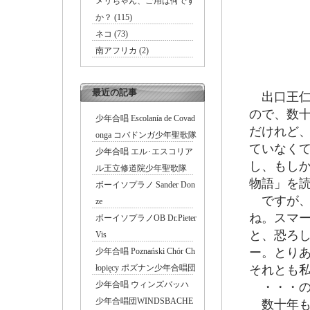
メリちゃん、ご用は何です
か？ (115)
ネコ (73)
南アフリカ (2)
最近の記事
出口王仁
ので、数
少年合唱 Escolanía de Covad
だけれど
onga コバドンガ少年聖歌隊
ていなく
少年合唱 エル･エスコリア
し、もし
ル王立修道院少年聖歌隊
物語」を
ボーイソプラノ Sander Don
ですが、
ze
ね。スマ
ボーイソプラノOB Dr.Pieter
と、恐ろ
Vis
ー。とり
少年合唱 Poznański Chór Ch
łopięcy ポズナン少年合唱団
それとも
少年合唱 ウィンズバッハ
・・・の
少年合唱団WINDSBACHE
数十年も