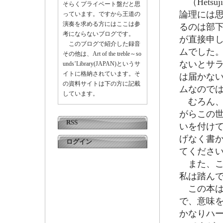
（Hets
そらくプライベート盤だと思
論理には
っています。ですから王道の
演奏を求める方にはここは参
るのは部下
考にならないブログです。
が直接申
このブログで紹介した録音
ムでした
その他は、Art of the treble～so
ないとサ
unds’Library(JAPAN)というサ
イトに格納されています。そ
は届かな
の資料サイトは下の方に記載
ムなので
しています。
むろん、
がらこの
RSS
いを付け
げなく書
ログイン
てくださ
また、こ
私は踏ん
この本は漫
で、意味
かなりハ