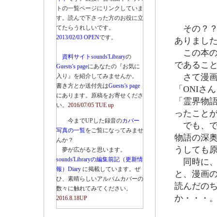
トの一覧ページにリンクしていま
す。読んで下さった方のお役に立
その？？
てたらうれしいです。
2013/02/03 OPEN
です。
ありまし
この本の
資料サイトsounds'Library
の
であるこ
Guests's page
にあなたの『お気に
さて漫画
入り』を紹介してみませんか。
書き方とか送付先は
Guests's page
「ONIさ
にあります。原稿をお寄せくださ
「霊界物
い。
2016/07/05 TUE up
ったこと
今までUPした録音の
カバー
でも、で
写真の一覧
をご覧になってみませ
物語の深
んか？
うしても
夢が広がると思います。
sounds'Libraryの編集前記（更新情
同時に、
報）Diary
に掲載しています。ぜ
と、漫画
ひ、素晴らしいアルバムカバーの
読んだの
数々に触れてみてください。
か・・・
2016.8.18UP