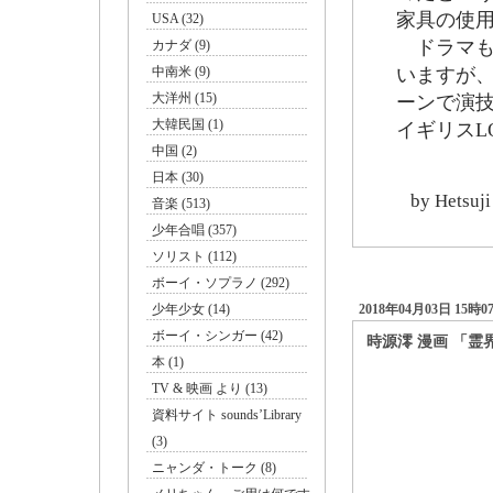
家具の使
USA (32)
ドラマも
カナダ (9)
中南米 (9)
いますが
大洋州 (15)
ーンで演
大韓民国 (1)
イギリスL
中国 (2)
日本 (30)
by
Hetsuji
音楽 (513)
少年合唱 (357)
ソリスト (112)
ボーイ・ソプラノ (292)
少年少女 (14)
2018年04月03日 15時0
ボーイ・シンガー (42)
時源澪 漫画 「霊
本 (1)
TV & 映画 より (13)
資料サイト sounds’Library
(3)
ニャンダ・トーク (8)