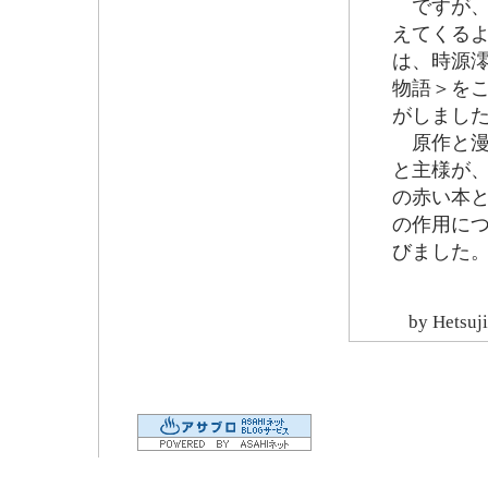
ですが、
えてくる
は、時源
物語＞を
がしまし
原作と漫
と主様が、
の赤い本
の作用に
びました
by
Hetsuji