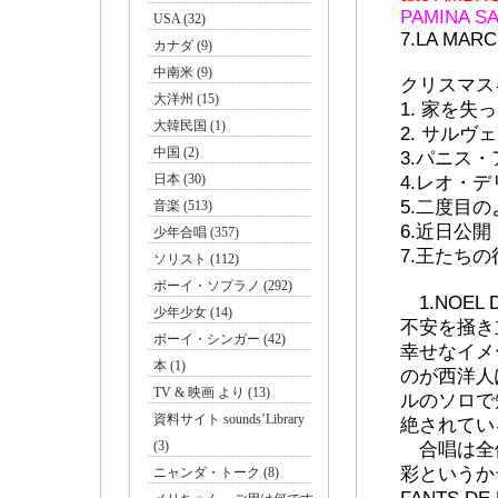
PAMINA S
USA (32)
7.LA MARC
カナダ (9)
中南米 (9)
クリスマスキ
大洋州 (15)
1. 家を
大韓民国 (1)
2. サルヴ
中国 (2)
3.パニス
日本 (30)
4.レオ・
5.二度目
音楽 (513)
6.近日公開
少年合唱 (357)
7.王たちの
ソリスト (112)
ボーイ・ソプラノ (292)
1.NOEL D
少年少女 (14)
不安を掻き
ボーイ・シンガー (42)
幸せなイメ
本 (1)
のが西洋人
TV & 映画 より (13)
ルのソロで
資料サイト sounds’Library
絶されてい
(3)
合唱は全
彩というかテイ
ニャンダ・トーク (8)