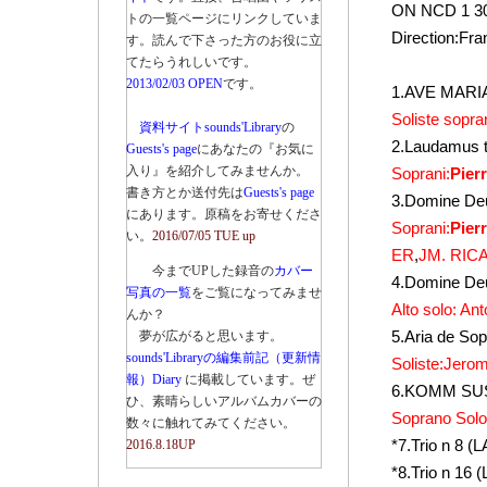
ON NCD 1 30
トの一覧ページにリンクしていま
Direction:F
す。読んで下さった方のお役に立
てたらうれしいです。
2013/02/03 OPEN
です。
1.AVE MARI
Soliste sopr
資料サイトsounds'Library
の
2.Laudamus 
Guests's page
にあなたの『お気に
入り』を紹介してみませんか。
Soprani:
Pier
書き方とか送付先は
Guests's page
3.Domine Deu
にあります。原稿をお寄せくださ
Soprani:
Pier
い。
2016/07/05 TUE up
ER
,
JM. RIC
今までUPした録音の
カバー
4.Domine De
写真の一覧
をご覧になってみませ
Alto solo: A
んか？
5.Aria de S
夢が広がると思います。
sounds'Libraryの編集前記（更新情
Soliste:Jero
報）Diary
に掲載しています。ぜ
6.KOMM SU
ひ、素晴らしいアルバムカバーの
Soprano Solo
数々に触れてみてください。
*7.Trio n 8
2016.8.18UP
*8.Trio n 1