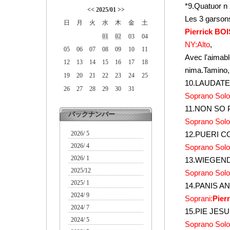
*9.Quatuor
<<
2025/01
>>
Les 3 garson
日
月
火
水
木
金
土
Pierrick B
01
02
03
04
NY:Alto
,
05
06
07
08
09
10
11
Avec l'aimabl
12
13
14
15
16
17
18
nima.Tamino,
19
20
21
22
23
24
25
10.LAUDAT
26
27
28
29
30
31
Soprano Solo
11.NON SO 
バックナンバー
Soprano Solo
2026/ 5
12.PUERI C
2026/ 4
Soprano Solo
2026/ 1
13.WIEGEN
2025/12
Soprano Solo
2025/ 1
14.PANIS A
2024/ 9
Soprani:
Pier
2024/ 7
15.PIE JESU
2024/ 5
Soprano Solo