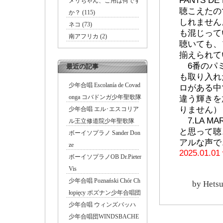
FANTS 
メリちゃん、ご用は何です
聴こえたの
か？ (115)
しれません
ネコ (73)
も混じって
南アフリカ (2)
聴いても、
揃えられて
6番のパミ
最近の記事
も取り入れ
少年合唱 Escolanía de Covad
ロがある中
onga コバドンガ少年聖歌隊
違う輝きを
りません）
少年合唱 エル･エスコリア
7.LA M
ル王立修道院少年聖歌隊
と思って聴
ボーイソプラノ Sander Don
アルな声で
ze
2025.01.01
ボーイソプラノOB Dr.Pieter
Vis
少年合唱 Poznański Chór Ch
by
Hetsu
łopięcy ポズナン少年合唱団
少年合唱 ウィンズバッハ
少年合唱団WINDSBACHE