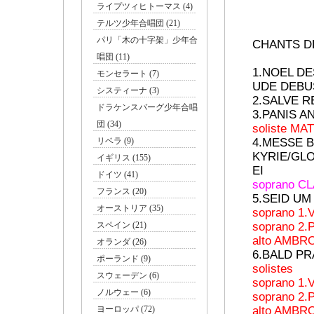
ライプツィヒトーマス (4)
テルツ少年合唱団 (21)
パリ「木の十字架」少年合
CHANTS DE
唱団 (11)
1.NOEL DE
モンセラート (7)
UDE DEB
システィーナ (3)
2.SALVE R
ドラケンスバーグ少年合唱
3.PANIS 
団 (34)
soliste M
リベラ (9)
4.MESSE B
KYRIE/GL
イギリス (155)
EI
ドイツ (41)
soprano C
フランス (20)
5.SEID U
オーストリア (35)
soprano 1
スペイン (21)
soprano 2
alto AMBR
オランダ (26)
6.BALD P
ポーランド (9)
solistes
スウェーデン (6)
soprano 1
ノルウェー (6)
soprano 2
ヨーロッパ (72)
alto AMBR