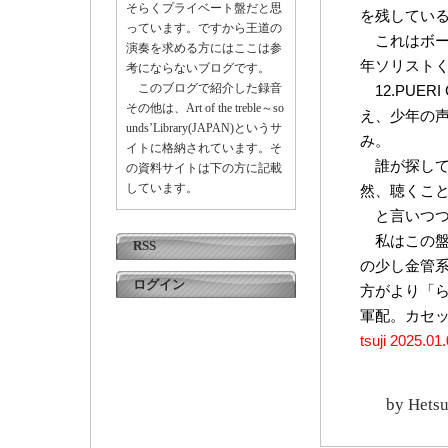
そらくプライベート盤だと思
を残してい
っています。ですから王道の
これはボー
演奏を求める方にはここは参
年ソリスト
考にならないブログです。
このブログで紹介した録音
12.PUER
その他は、Art of the treble～so
え、少年の声
unds’Library(JAPAN)というサ
み。
イトに格納されています。そ
誰が探して
の資料サイトは下の方に記載
しています。
然、聴くこ
と言いつつも、
私はこの盤を
RSS
の少し金管
ログイン
方がより「
軍配。カセ
tsuji 2025.01
by
Hetsu