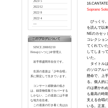
2023/ 5
16.CANTATE
2022/12
Soprano Solo
2022/ 8
2022/ 4
びっくり。第
<<
を読んで以来、LE
NEのカセ
このブログについて
コレクショ
てくれてい
SINCE 2008/02/10
してしまっ
Hetsuji (へつじ)＠管理人
いた。
岩手県盛岡市在住です。
タイトルはソ
のソロアル
生涯の道楽は「少年合唱」
懸命で、上手で
系に限定して生きています。
る。個人的
コンサート経験値の低さ
のは磨かれ
は、録音物収集でカバーする
も最高の時
しかない、この道楽には不便
支える合唱
な地方在住者。
この道楽の行き着く先はお
いる。正直、