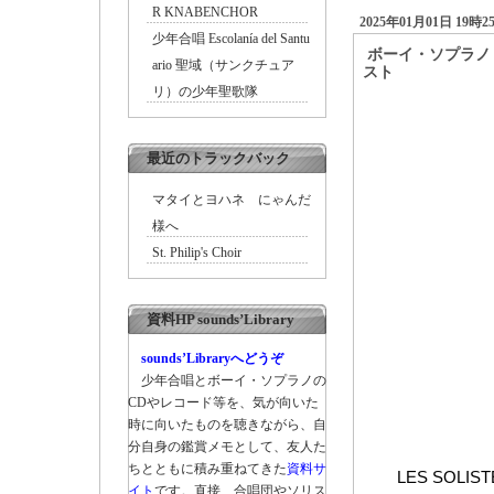
R KNABENCHOR
2025年01月01日 19時2
少年合唱 Escolanía del Santu
ボーイ・ソプラノ P
ario 聖域（サンクチュア
スト
―
リ）の少年聖歌隊
最近のトラックバック
マタイとヨハネ にゃんだ
様へ
St. Philip's Choir
資料HP sounds’Library
sounds’Libraryへどうぞ
少年合唱とボーイ・ソプラノの
CDやレコード等を、気が向いた
時に向いたものを聴きながら、自
分自身の鑑賞メモとして、友人た
ちとともに積み重ねてきた
資料サ
LES SOLIST
イト
です。直接、合唱団やソリス