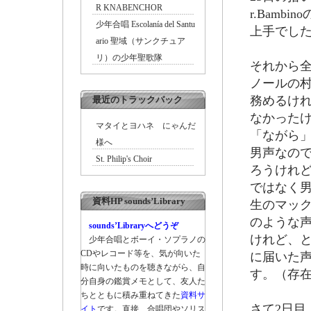
R KNABENCHOR
r.Bam
少年合唱 Escolanía del Santu
上手でし
ario 聖域（サンクチュア
リ）の少年聖歌隊
それから
ノールの
務めるけれ
最近のトラックバック
なかった
マタイとヨハネ にゃんだ
「ながら
様へ
男声なの
St. Philip's Choir
ろうけれ
ではなく男
資料HP sounds’Library
生のマッ
のような
sounds’Libraryへどうぞ
けれど、
少年合唱とボーイ・ソプラノの
CDやレコード等を、気が向いた
に届いた声
時に向いたものを聴きながら、自
す。（存
分自身の鑑賞メモとして、友人た
ちとともに積み重ねてきた
資料サ
さて2日
イト
です。直接、合唱団やソリス