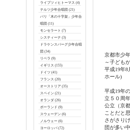
ライプツィヒトーマス (4)
テルツ少年合唱団 (21)
パリ「木の十字架」少年合
唱団 (11)
モンセラート (7)
システィーナ (3)
ドラケンスバーグ少年合唱
団 (34)
京都市少年
リベラ (9)
～子ども
イギリス (155)
平成19年8
ドイツ (41)
ホール)
フランス (20)
オーストリア (35)
平成19年
スペイン (21)
立５０周年
オランダ (26)
公立（京
ポーランド (9)
ことだと
スウェーデン (6)
さがさり
ノルウェー (6)
団が多い
ヨーロッパ (72)