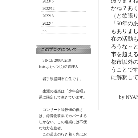
撮りますね
2023/ 5
かね？あ
2022/12
（と欲張
2022/ 8
「50年の
2022/ 4
もありまし
<<
在の活動
ろうな～
このブログについて
市を超える
SINCE 2008/02/10
都市以外の
Hetsuji (へつじ)＠管理人
うことです
に解釈し
岩手県盛岡市在住です。
生涯の道楽は「少年合唱」
by
NYA
系に限定して生きています。
コンサート経験値の低さ
は、録音物収集でカバーする
しかない、この道楽には不便
な地方在住者。
この道楽の行き着く先はお