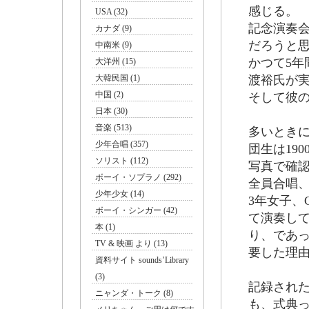
感じる。
USA (32)
記念演奏
カナダ (9)
だろうと
中南米 (9)
かつて5
大洋州 (15)
大韓民国 (1)
渡裕氏が
中国 (2)
そして彼
日本 (30)
音楽 (513)
多いときに
少年合唱 (357)
団生は19
ソリスト (112)
写真で確
ボーイ・ソプラノ (292)
全員合唱、
少年少女 (14)
3年女子、C
ボーイ・シンガー (42)
て演奏し
本 (1)
り、であ
TV & 映画 より (13)
要した理
資料サイト sounds’Library
(3)
記録され
ニャンダ・トーク (8)
も、式典っ