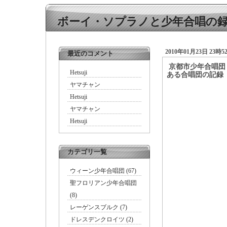
ボーイ・ソプラノと少年合唱の
2010年01月23日 23時5
最近のコメント
京都市少年合唱団 Kyo
Hetsuji
ある合唱団の記録
ヤマチャン
Hetsuji
ヤマチャン
Hetsuji
カテゴリ一覧
ウィーン少年合唱団 (67)
聖フロリアン少年合唱団
(8)
レーゲンスブルク (7)
ドレスデンクロイツ (2)