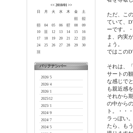
<<
2010/01
>>
日
月
火
水
木
金
土
ただ、こ
01
02
ていて、D
03
04
05
06
07
08
09
ーです。
10
11
12
13
14
15
16
ま、内実
17
18
19
20
21
22
23
ょう。
24
25
26
27
28
29
30
ではこのD
31
それは、「
バックナンバー
サートの
2026/ 5
な感じで
2026/ 4
も親近感
2026/ 1
それから
2025/12
の中から
2025/ 1
ト。・・
2024/ 9
ラっぽい
2024/ 7
たら、も
2024/ 5