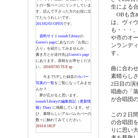
トの一覧ページにリンクしていま
生による
す。読んで下さった方のお役に立
OBも含
てたらうれしいです。
は、ヴィ
2013/02/03 OPEN
です。
も・・・
資料サイトsounds'Library
の
や市のオ
Guests's page
にあなたの『お気に
ンランデ
入り』を紹介してみませんか。
す。
書き方とか送付先は
Guests's page
にあります。原稿をお寄せくださ
い。
2016/07/05 TUE up
曲に合わ
素晴らし
今までUPした録音の
カバー
写真の一覧
をご覧になってみませ
2日目の
んか？
唱曲の「
夢が広がると思います。
が合唱団
sounds'Libraryの編集前記（更新情
報）Diary
に掲載しています。ぜ
ひ、素晴らしいアルバムカバーの
この２日
数々に触れてみてください。
の合唱団
2016.8.18UP
りに思い
者を尊敬