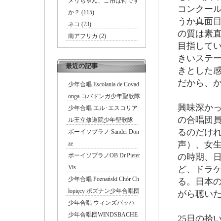
メリちゃん、ご用は何です
コンクー
か？ (115)
うか真面
ネコ (73)
の質は素
南アフリカ (2)
目指してい
きいステ
最近の記事
きとした
だから、か
少年合唱 Escolanía de Covad
onga コバドンガ少年聖歌隊
興味深か
少年合唱 エル･エスコリア
の合唱団
ル王立修道院少年聖歌隊
るのだけれ
ボーイソプラノ Sander Don
声）、女
ze
ボーイソプラノOB Dr.Pieter
の時期、
Vis
ど、ドラ
少年合唱 Poznański Chór Ch
る。日本の
łopięcy ポズナン少年合唱団
がら聴い
少年合唱 ウィンズバッハ
少年合唱団WINDSBACHE
25日の拾